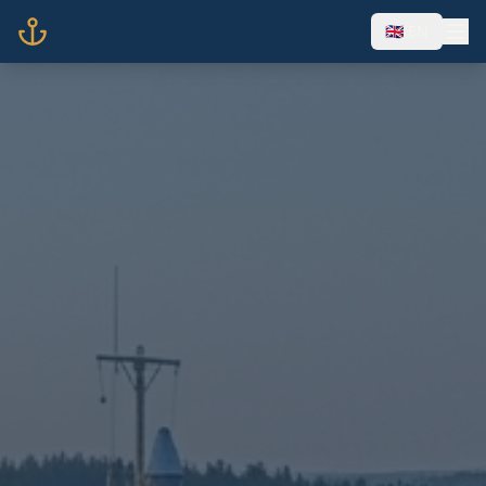
🇬🇧 EN