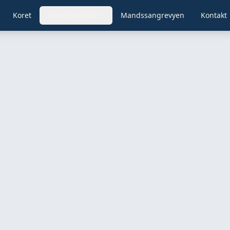
Koret
Shantyfestival
Mandssangrevyen
Kontakt