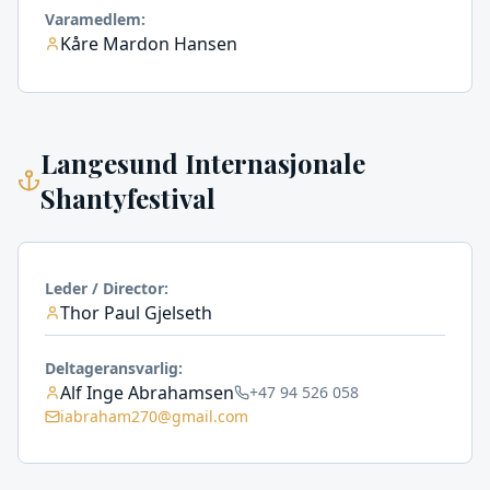
Varamedlem
:
Kåre Mardon Hansen
Langesund Internasjonale
Shantyfestival
Leder / Director
:
Thor Paul Gjelseth
Deltageransvarlig
:
Alf Inge Abrahamsen
+47 94 526 058
iabraham270@gmail.com