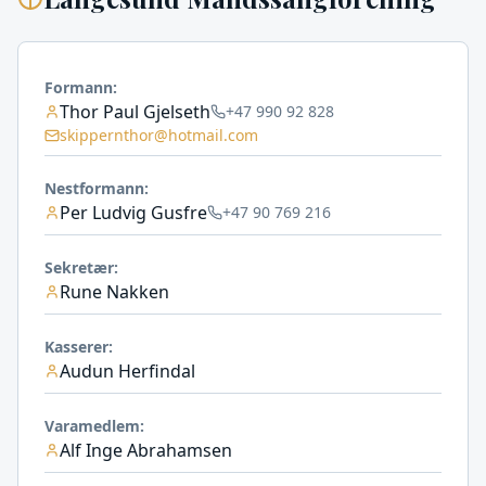
Formann
:
Thor Paul Gjelseth
+47 990 92 828
skippernthor@hotmail.com
Nestformann
:
Per Ludvig Gusfre
+47 90 769 216
Sekretær
:
Rune Nakken
Kasserer
:
Audun Herfindal
Varamedlem
:
Alf Inge Abrahamsen