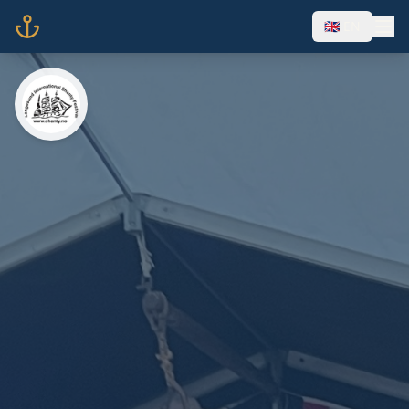
🇬🇧 EN